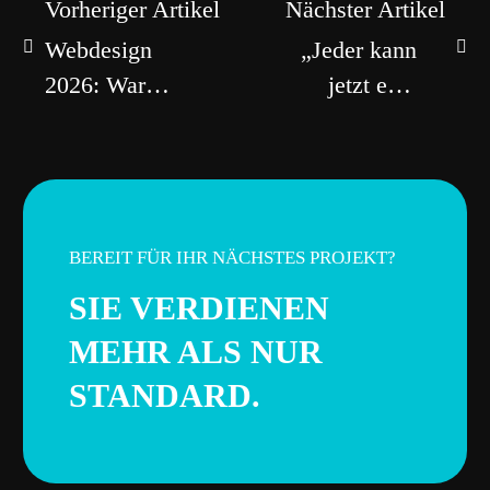
Vorheriger Artikel
Nächster Artikel
Beitragsnavigation
Webdesign
„Jeder kann
2026: Warum
jetzt eine
Nutzererfahrung
Website
wichtiger ist
bauen“ und
als visuelle
genau
Trends
deshalb
haben wir
BEREIT FÜR IHR NÄCHSTES PROJEKT?
mehr Arbeit
SIE VERDIENEN
als je zuvor
MEHR ALS NUR
STANDARD.